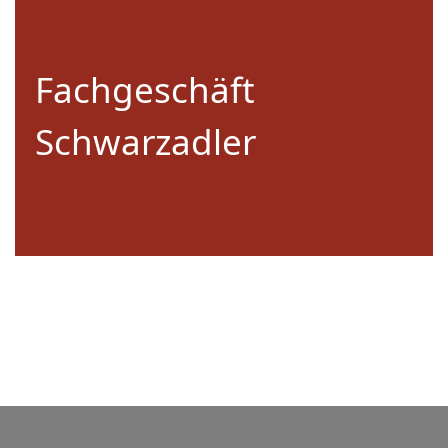
02627 Schwarzadler
Tel.: 035935 20385
Fachgeschäft
Öffnungszeiten
Schwarzadler
Di - Fr: 8 - 18 Uhr
Sa: 7:30 - 11 Uhr